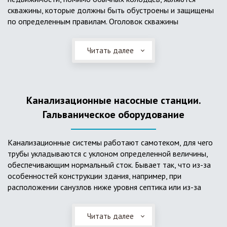
скважины, которые должны быть обустроены и защищены
по определенным правилам. Оголовок скважины
оборудуется запорно-регулирующими устройствами,
насосами, накопительными емкостями для воды, фильтрами
Читать далее
и автоматикой. Все это оборудование способно
подвергаться загрязнению атмосферными и
поверхностными водами, воздействию низкой
температуры и других факторов, которые могут нарушить
Канализационные насосные станции.
его работу в нормальном режиме. Лучшим способом
защиты оборудования является устройство герметичной
Гальваническое оборудование
камеры или кессона, который не только защищает оголовок
скважины от негативных воздействий, но и обеспечивает
Канализационные системы работают самотеком, для чего
удобные условия для обслуживания в любой период года.
трубы укладываются с уклоном определенной величины,
Кессон может быть выполнен из обычных железобетонных
обеспечивающим нормальный сток. Бывает так, что из-за
колец, но только при отсутствии высокого уровня
особенностей конструкции здания, например, при
подземных вод, так как в этом случае затруднительно
расположении санузлов ниже уровня септика или из-за
обеспечить требуемую герметичность. Если имеется
особенностей рельефа участка, невозможно обеспечить
высокий УГВ, рационально использовать для устройства
устройство самотечной канализационной системы.
кессона специальные конструкции из пластика, имеющие
Читать далее
Единственное решение в таком случае – это
достаточную герметичность, недорогие, легко