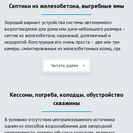
Септики из железобетона, выгребные ямы
Хороший вариант устройства системы автономного
водоотведения для дома или дачи небольшого размера –
септик из железобетона, надежный, долговечный и
недорогой. Конструкция его очень проста – две или три
камеры, смонтированные из железобетонных колец, где
бытовые стоки накапливаются, отстаиваются с
расслоением на фракции, затем фильтруются в почву через
Читать далее
слой дренажа, устроенный из щебня и песка. Для септика
требуется только очищение через определенное время
ассенизаторской службой. Септик работает независимо от
источников энергии, прост в эксплуатации, имеет гораздо
Кессоны, погреба, колодцы, обустройство
большую прочность по сравнению с пластиковыми
конструкциями.
скважины
В условиях отсутствия централизованного источника
одним из способов водоснабжения для загородной
недвижимости, помимо обычных колодцев, являются