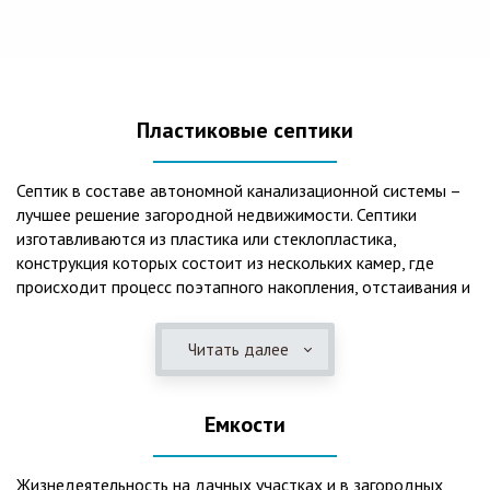
Пластиковые септики
Септик в составе автономной канализационной системы –
лучшее решение загородной недвижимости. Септики
изготавливаются из пластика или стеклопластика,
конструкция которых состоит из нескольких камер, где
происходит процесс поэтапного накопления, отстаивания и
очистки стоков.Септики отличаются следующими
положительными эксплуатационными качествами: 1. Имеют
Читать далее
длительный срок службы, так как не подвержены коррозии.
2. Обладают высокой прочностью – способны
противостоять любому давлению грунта даже в пустом
Емкости
состоянии. 3. Могут эксплуатироваться в любом регионе
России при любых низких температурах. 4. Полностью
герметичны, что дает гарантию по полной безопасности
Жизнедеятельность на дачных участках и в загородных