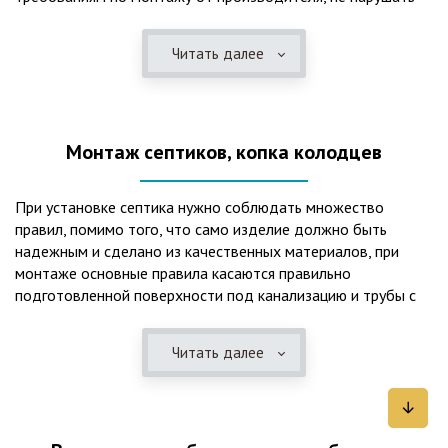
рекомендации в монтажной схеме и паспорте, в
электрической части, надо все же надо иметь
Читать далее
представления о требованиях ПУЭ, ведь не качественный
монтаж может привезти не только к выходу из строя
станции ГБО, но и стать причиной травмы и других более
серьезных последствий. Биологическая очистка сточных
Монтаж септиков, копка колодцев
вод – самый эффективный способ из всех существующих
сегодня. Степень очистки составляет 98%, стопроцентно
ликвидируются неприятные запахи, и на выходе из этого
При установке септика нужно соблюдать множество
оборудования вода может применяться для хозяйственных
правил, помимо того, что само изделие должно быть
нужд и полива огорода, а остатки ила при чистке могут
надежным и сделано из качественных материалов, при
стать эффективным удобрением. Нет необходимости
монтаже основные правила касаются правильно
тратить средства на ассенизаторскую машину. Системы
подготовленной поверхности под канализацию и трубы с
монтируются при минимуме земляных работ, без грязи и
обязательным устройством песчаной подушки и уклона, а
заезда крупной техники, даже при очень высоком уровне
также правильная установка и обратная послойная засыпка.
грунтовых вод. Служат до 50 и более лет при уникальной
Читать далее
Мы установим Вам емкости для фильтрации и отстаивания
простоте обслуживание — раз в 4 месяца или полгода
сточных вод по технологиям, не приводящим к загрязнению
необходимо удалять ил, самостоятельно или с помощью
окружающей среды. Пластиковые септики — надежные
сервисной службы. Станции ГБО подходят и для таких
конструкции со сроком службы до 50 лет и более,
объектов с отсутствующей централизованной