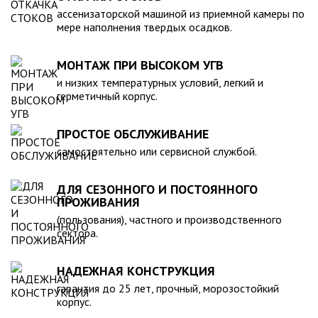
компанией, произведена в полном соответствии с
ассенизаторской машиной из приемной камеры по
действующими стандартами и полностью безопасна в
мере наполнения твердых осадков.
экологическом отношении.
МОНТАЖ ПРИ ВЫСОКОМ УГВ
и низких температурных условий, легкий и
герметичный корпус.
ПРОСТОЕ ОБСЛУЖИВАНИЕ
самостоятельно или сервисной службой.
ДЛЯ СЕЗОННОГО И ПОСТОЯННОГО
ПРОЖИВАНИЯ
(пользования), частного и производственного
сектора.
НАДЕЖНАЯ КОНСТРУКЦИЯ
гарантия до 25 лет, прочный, морозостойкий
корпус.