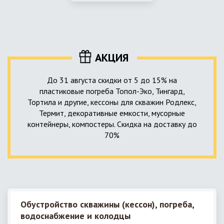
использование КНС – канализационной насосной станции.
монтируемые, при этом надежные и долговечные.
КНС в системе автономной канализации загородного дома
представляет собой высокотехнологичное устройство
небольших размеров, обеспечивающее перекачку стоков
до выгребной ямы, септика или станции ГБО.
АКЦИЯ
До 31 августа скидки от 5 до 15% на
пластиковые погреба Топол-Эко, Тингард,
Тортила и другие, кессоны для скважин Родлекс,
Термит, декоративные емкости, мусорные
контейнеры, компостеры. Скидка на доставку до
70%
Обустройство скважины (кессон), погреба,
водоснабжение и колодцы