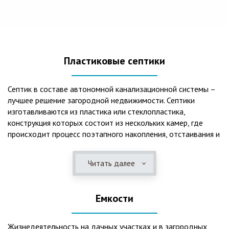
Пластиковые септики
Септик в составе автономной канализационной системы –
лучшее решение загородной недвижимости. Септики
изготавливаются из пластика или стеклопластика,
конструкция которых состоит из нескольких камер, где
происходит процесс поэтапного накопления, отстаивания и
очистки стоков.Септики отличаются следующими
положительными эксплуатационными качествами: 1. Имеют
Читать далее
длительный срок службы, так как не подвержены коррозии.
2. Обладают высокой прочностью – способны
противостоять любому давлению грунта даже в пустом
Емкости
состоянии. 3. Могут эксплуатироваться в любом регионе
России при любых низких температурах. 4. Полностью
герметичны, что дает гарантию по полной безопасности
Жизнедеятельность на дачных участках и в загородных