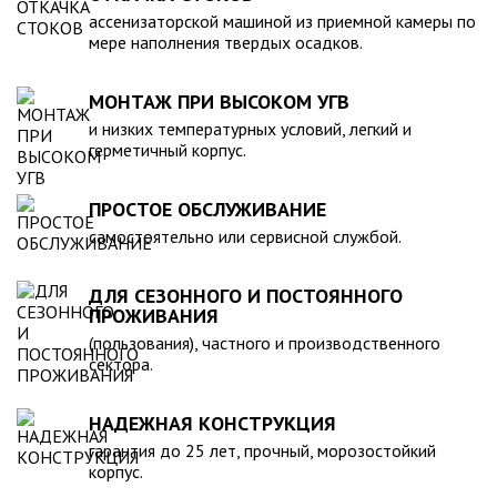
компанией, произведена в полном соответствии с
ассенизаторской машиной из приемной камеры по
действующими стандартами и полностью безопасна в
мере наполнения твердых осадков.
экологическом отношении.
МОНТАЖ ПРИ ВЫСОКОМ УГВ
и низких температурных условий, легкий и
герметичный корпус.
ПРОСТОЕ ОБСЛУЖИВАНИЕ
самостоятельно или сервисной службой.
ДЛЯ СЕЗОННОГО И ПОСТОЯННОГО
ПРОЖИВАНИЯ
(пользования), частного и производственного
сектора.
НАДЕЖНАЯ КОНСТРУКЦИЯ
гарантия до 25 лет, прочный, морозостойкий
корпус.