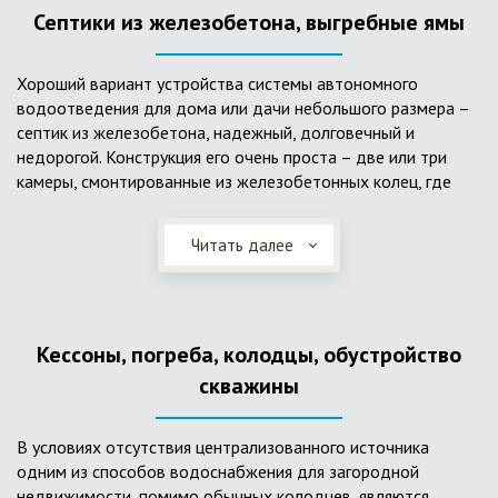
Септики из железобетона, выгребные ямы
Хороший вариант устройства системы автономного
водоотведения для дома или дачи небольшого размера –
септик из железобетона, надежный, долговечный и
недорогой. Конструкция его очень проста – две или три
камеры, смонтированные из железобетонных колец, где
бытовые стоки накапливаются, отстаиваются с
расслоением на фракции, затем фильтруются в почву через
Читать далее
слой дренажа, устроенный из щебня и песка. Для септика
требуется только очищение через определенное время
ассенизаторской службой. Септик работает независимо от
источников энергии, прост в эксплуатации, имеет гораздо
Кессоны, погреба, колодцы, обустройство
большую прочность по сравнению с пластиковыми
конструкциями.
скважины
В условиях отсутствия централизованного источника
одним из способов водоснабжения для загородной
недвижимости, помимо обычных колодцев, являются