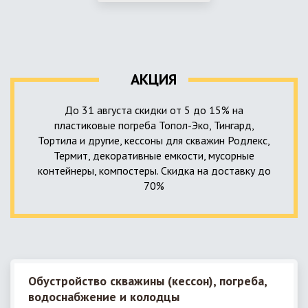
использование КНС – канализационной насосной станции.
монтируемые, при этом надежные и долговечные.
КНС в системе автономной канализации загородного дома
представляет собой высокотехнологичное устройство
небольших размеров, обеспечивающее перекачку стоков
до выгребной ямы, септика или станции ГБО.
АКЦИЯ
До 31 августа скидки от 5 до 15% на
пластиковые погреба Топол-Эко, Тингард,
Тортила и другие, кессоны для скважин Родлекс,
Термит, декоративные емкости, мусорные
контейнеры, компостеры. Скидка на доставку до
70%
Обустройство скважины (кессон), погреба,
водоснабжение и колодцы