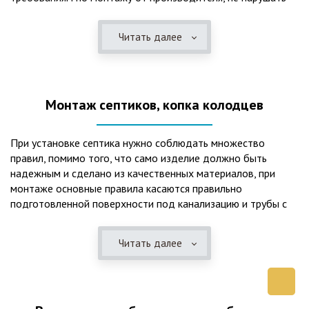
рекомендации в монтажной схеме и паспорте, в
электрической части, надо все же надо иметь
Читать далее
представления о требованиях ПУЭ, ведь не качественный
монтаж может привезти не только к выходу из строя
станции ГБО, но и стать причиной травмы и других более
серьезных последствий. Биологическая очистка сточных
Монтаж септиков, копка колодцев
вод – самый эффективный способ из всех существующих
сегодня. Степень очистки составляет 98%, стопроцентно
ликвидируются неприятные запахи, и на выходе из этого
При установке септика нужно соблюдать множество
оборудования вода может применяться для хозяйственных
правил, помимо того, что само изделие должно быть
нужд и полива огорода, а остатки ила при чистке могут
надежным и сделано из качественных материалов, при
стать эффективным удобрением. Нет необходимости
монтаже основные правила касаются правильно
тратить средства на ассенизаторскую машину. Системы
подготовленной поверхности под канализацию и трубы с
монтируются при минимуме земляных работ, без грязи и
обязательным устройством песчаной подушки и уклона, а
заезда крупной техники, даже при очень высоком уровне
также правильная установка и обратная послойная засыпка.
грунтовых вод. Служат до 50 и более лет при уникальной
Читать далее
Мы установим Вам емкости для фильтрации и отстаивания
простоте обслуживание — раз в 4 месяца или полгода
сточных вод по технологиям, не приводящим к загрязнению
необходимо удалять ил, самостоятельно или с помощью
окружающей среды. Пластиковые септики — надежные
сервисной службы. Станции ГБО подходят и для таких
конструкции со сроком службы до 50 лет и более,
объектов с отсутствующей централизованной