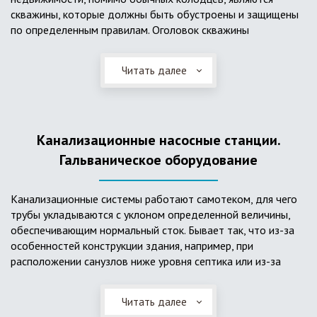
скважины, которые должны быть обустроены и защищены
по определенным правилам. Оголовок скважины
оборудуется запорно-регулирующими устройствами,
насосами, накопительными емкостями для воды, фильтрами
Читать далее
и автоматикой. Все это оборудование способно
подвергаться загрязнению атмосферными и
поверхностными водами, воздействию низкой
температуры и других факторов, которые могут нарушить
Канализационные насосные станции.
его работу в нормальном режиме. Лучшим способом
защиты оборудования является устройство герметичной
Гальваническое оборудование
камеры или кессона, который не только защищает оголовок
скважины от негативных воздействий, но и обеспечивает
Канализационные системы работают самотеком, для чего
удобные условия для обслуживания в любой период года.
трубы укладываются с уклоном определенной величины,
Кессон может быть выполнен из обычных железобетонных
обеспечивающим нормальный сток. Бывает так, что из-за
колец, но только при отсутствии высокого уровня
особенностей конструкции здания, например, при
подземных вод, так как в этом случае затруднительно
расположении санузлов ниже уровня септика или из-за
обеспечить требуемую герметичность. Если имеется
особенностей рельефа участка, невозможно обеспечить
высокий УГВ, рационально использовать для устройства
устройство самотечной канализационной системы.
кессона специальные конструкции из пластика, имеющие
Читать далее
Единственное решение в таком случае – это
достаточную герметичность, недорогие, легко