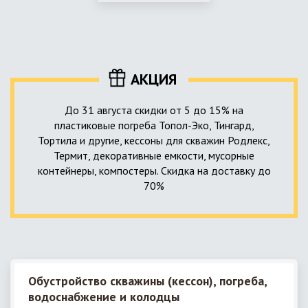
использование КНС – канализационной насосной станции.
монтируемые, при этом надежные и долговечные.
КНС в системе автономной канализации загородного дома
представляет собой высокотехнологичное устройство
небольших размеров, обеспечивающее перекачку стоков
до выгребной ямы, септика или станции ГБО.
АКЦИЯ
До 31 августа скидки от 5 до 15% на
пластиковые погреба Топол-Эко, Тингард,
Тортила и другие, кессоны для скважин Родлекс,
Термит, декоративные емкости, мусорные
контейнеры, компостеры. Скидка на доставку до
70%
Обустройство скважины (кессон), погреба,
водоснабжение и колодцы