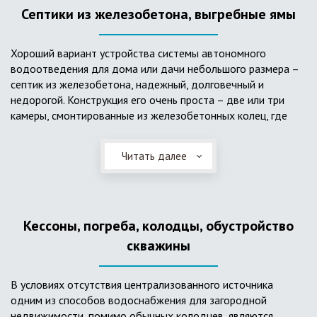
Септики из железобетона, выгребные ямы
Хороший вариант устройства системы автономного
водоотведения для дома или дачи небольшого размера –
септик из железобетона, надежный, долговечный и
недорогой. Конструкция его очень проста – две или три
камеры, смонтированные из железобетонных колец, где
бытовые стоки накапливаются, отстаиваются с
расслоением на фракции, затем фильтруются в почву через
Читать далее
слой дренажа, устроенный из щебня и песка. Для септика
требуется только очищение через определенное время
ассенизаторской службой. Септик работает независимо от
источников энергии, прост в эксплуатации, имеет гораздо
Кессоны, погреба, колодцы, обустройство
большую прочность по сравнению с пластиковыми
конструкциями.
скважины
В условиях отсутствия централизованного источника
одним из способов водоснабжения для загородной
недвижимости, помимо обычных колодцев, являются