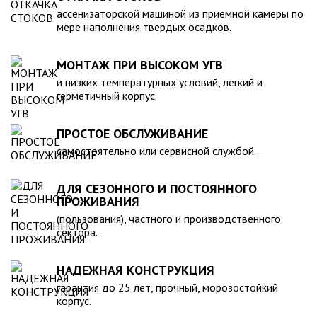
компанией, произведена в полном соответствии с
ассенизаторской машиной из приемной камеры по
действующими стандартами и полностью безопасна в
мере наполнения твердых осадков.
экологическом отношении.
МОНТАЖ ПРИ ВЫСОКОМ УГВ
и низких температурных условий, легкий и
герметичный корпус.
ПРОСТОЕ ОБСЛУЖИВАНИЕ
самостоятельно или сервисной службой.
ДЛЯ СЕЗОННОГО И ПОСТОЯННОГО
ПРОЖИВАНИЯ
(пользования), частного и производственного
сектора.
НАДЕЖНАЯ КОНСТРУКЦИЯ
гарантия до 25 лет, прочный, морозостойкий
корпус.