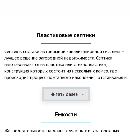
Пластиковые септики
Септик в составе автономной канализационной системы –
лучшее решение загородной недвижимости. Септики
изготавливаются из пластика или стеклопластика,
конструкция которых состоит из нескольких камер, где
происходит процесс поэтапного накопления, отстаивания и
очистки стоков.Септики отличаются следующими
положительными эксплуатационными качествами: 1. Имеют
Читать далее
длительный срок службы, так как не подвержены коррозии.
2. Обладают высокой прочностью – способны
противостоять любому давлению грунта даже в пустом
Емкости
состоянии. 3. Могут эксплуатироваться в любом регионе
России при любых низких температурах. 4. Полностью
герметичны, что дает гарантию по полной безопасности
Жизнедеятельность на дачных участках и в загородных