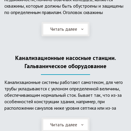
скважины, которые должны быть обустроены и защищены
по определенным правилам. Оголовок скважины
оборудуется запорно-регулирующими устройствами,
насосами, накопительными емкостями для воды, фильтрами
Читать далее
и автоматикой. Все это оборудование способно
подвергаться загрязнению атмосферными и
поверхностными водами, воздействию низкой
температуры и других факторов, которые могут нарушить
Канализационные насосные станции.
его работу в нормальном режиме. Лучшим способом
защиты оборудования является устройство герметичной
Гальваническое оборудование
камеры или кессона, который не только защищает оголовок
скважины от негативных воздействий, но и обеспечивает
Канализационные системы работают самотеком, для чего
удобные условия для обслуживания в любой период года.
трубы укладываются с уклоном определенной величины,
Кессон может быть выполнен из обычных железобетонных
обеспечивающим нормальный сток. Бывает так, что из-за
колец, но только при отсутствии высокого уровня
особенностей конструкции здания, например, при
подземных вод, так как в этом случае затруднительно
расположении санузлов ниже уровня септика или из-за
обеспечить требуемую герметичность. Если имеется
особенностей рельефа участка, невозможно обеспечить
высокий УГВ, рационально использовать для устройства
устройство самотечной канализационной системы.
кессона специальные конструкции из пластика, имеющие
Читать далее
Единственное решение в таком случае – это
достаточную герметичность, недорогие, легко