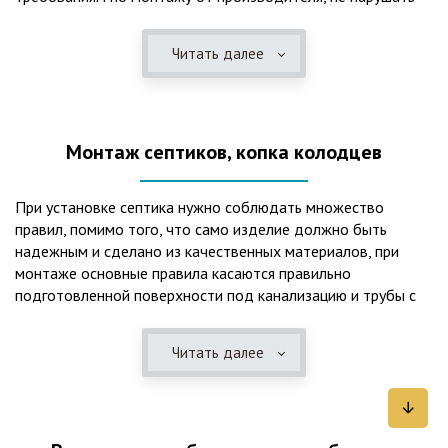
рекомендации в монтажной схеме и паспорте, в
электрической части, надо все же надо иметь
Читать далее
представления о требованиях ПУЭ, ведь не качественный
монтаж может привезти не только к выходу из строя
станции ГБО, но и стать причиной травмы и других более
серьезных последствий. Биологическая очистка сточных
Монтаж септиков, копка колодцев
вод – самый эффективный способ из всех существующих
сегодня. Степень очистки составляет 98%, стопроцентно
ликвидируются неприятные запахи, и на выходе из этого
При установке септика нужно соблюдать множество
оборудования вода может применяться для хозяйственных
правил, помимо того, что само изделие должно быть
нужд и полива огорода, а остатки ила при чистке могут
надежным и сделано из качественных материалов, при
стать эффективным удобрением. Нет необходимости
монтаже основные правила касаются правильно
тратить средства на ассенизаторскую машину. Системы
подготовленной поверхности под канализацию и трубы с
монтируются при минимуме земляных работ, без грязи и
обязательным устройством песчаной подушки и уклона, а
заезда крупной техники, даже при очень высоком уровне
также правильная установка и обратная послойная засыпка.
грунтовых вод. Служат до 50 и более лет при уникальной
Читать далее
Мы установим Вам емкости для фильтрации и отстаивания
простоте обслуживание — раз в 4 месяца или полгода
сточных вод по технологиям, не приводящим к загрязнению
необходимо удалять ил, самостоятельно или с помощью
окружающей среды. Пластиковые септики — надежные
сервисной службы. Станции ГБО подходят и для таких
конструкции со сроком службы до 50 лет и более,
объектов с отсутствующей централизованной