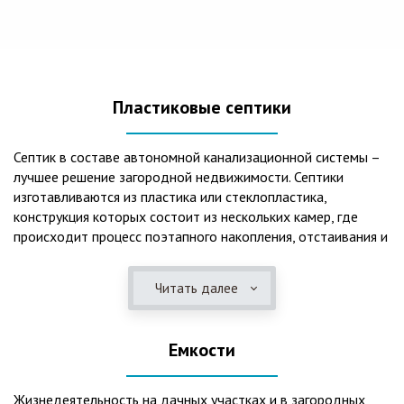
Пластиковые септики
Септик в составе автономной канализационной системы –
лучшее решение загородной недвижимости. Септики
изготавливаются из пластика или стеклопластика,
конструкция которых состоит из нескольких камер, где
происходит процесс поэтапного накопления, отстаивания и
очистки стоков.Септики отличаются следующими
положительными эксплуатационными качествами: 1. Имеют
Читать далее
длительный срок службы, так как не подвержены коррозии.
2. Обладают высокой прочностью – способны
противостоять любому давлению грунта даже в пустом
Емкости
состоянии. 3. Могут эксплуатироваться в любом регионе
России при любых низких температурах. 4. Полностью
герметичны, что дает гарантию по полной безопасности
Жизнедеятельность на дачных участках и в загородных