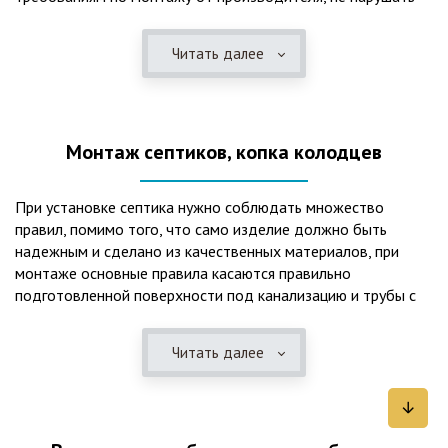
рекомендации в монтажной схеме и паспорте, в
электрической части, надо все же надо иметь
Читать далее
представления о требованиях ПУЭ, ведь не качественный
монтаж может привезти не только к выходу из строя
станции ГБО, но и стать причиной травмы и других более
серьезных последствий. Биологическая очистка сточных
Монтаж септиков, копка колодцев
вод – самый эффективный способ из всех существующих
сегодня. Степень очистки составляет 98%, стопроцентно
ликвидируются неприятные запахи, и на выходе из этого
При установке септика нужно соблюдать множество
оборудования вода может применяться для хозяйственных
правил, помимо того, что само изделие должно быть
нужд и полива огорода, а остатки ила при чистке могут
надежным и сделано из качественных материалов, при
стать эффективным удобрением. Нет необходимости
монтаже основные правила касаются правильно
тратить средства на ассенизаторскую машину. Системы
подготовленной поверхности под канализацию и трубы с
монтируются при минимуме земляных работ, без грязи и
обязательным устройством песчаной подушки и уклона, а
заезда крупной техники, даже при очень высоком уровне
также правильная установка и обратная послойная засыпка.
грунтовых вод. Служат до 50 и более лет при уникальной
Читать далее
Мы установим Вам емкости для фильтрации и отстаивания
простоте обслуживание — раз в 4 месяца или полгода
сточных вод по технологиям, не приводящим к загрязнению
необходимо удалять ил, самостоятельно или с помощью
окружающей среды. Пластиковые септики — надежные
сервисной службы. Станции ГБО подходят и для таких
конструкции со сроком службы до 50 лет и более,
объектов с отсутствующей централизованной