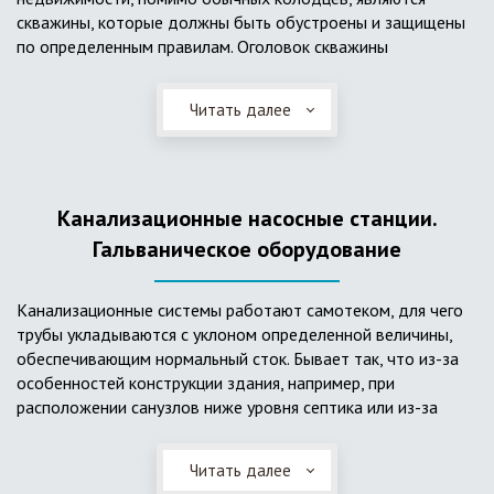
скважины, которые должны быть обустроены и защищены
по определенным правилам. Оголовок скважины
оборудуется запорно-регулирующими устройствами,
насосами, накопительными емкостями для воды, фильтрами
Читать далее
и автоматикой. Все это оборудование способно
подвергаться загрязнению атмосферными и
поверхностными водами, воздействию низкой
температуры и других факторов, которые могут нарушить
Канализационные насосные станции.
его работу в нормальном режиме. Лучшим способом
защиты оборудования является устройство герметичной
Гальваническое оборудование
камеры или кессона, который не только защищает оголовок
скважины от негативных воздействий, но и обеспечивает
Канализационные системы работают самотеком, для чего
удобные условия для обслуживания в любой период года.
трубы укладываются с уклоном определенной величины,
Кессон может быть выполнен из обычных железобетонных
обеспечивающим нормальный сток. Бывает так, что из-за
колец, но только при отсутствии высокого уровня
особенностей конструкции здания, например, при
подземных вод, так как в этом случае затруднительно
расположении санузлов ниже уровня септика или из-за
обеспечить требуемую герметичность. Если имеется
особенностей рельефа участка, невозможно обеспечить
высокий УГВ, рационально использовать для устройства
устройство самотечной канализационной системы.
кессона специальные конструкции из пластика, имеющие
Читать далее
Единственное решение в таком случае – это
достаточную герметичность, недорогие, легко