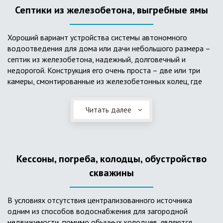
Септики из железобетона, выгребные ямы
Хороший вариант устройства системы автономного
водоотведения для дома или дачи небольшого размера –
септик из железобетона, надежный, долговечный и
недорогой. Конструкция его очень проста – две или три
камеры, смонтированные из железобетонных колец, где
бытовые стоки накапливаются, отстаиваются с
расслоением на фракции, затем фильтруются в почву через
Читать далее
слой дренажа, устроенный из щебня и песка. Для септика
требуется только очищение через определенное время
ассенизаторской службой. Септик работает независимо от
источников энергии, прост в эксплуатации, имеет гораздо
Кессоны, погреба, колодцы, обустройство
большую прочность по сравнению с пластиковыми
конструкциями.
скважины
В условиях отсутствия централизованного источника
одним из способов водоснабжения для загородной
недвижимости, помимо обычных колодцев, являются