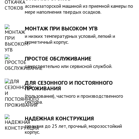
компанией, произведена в полном соответствии с
ассенизаторской машиной из приемной камеры по
действующими стандартами и полностью безопасна в
мере наполнения твердых осадков.
экологическом отношении.
МОНТАЖ ПРИ ВЫСОКОМ УГВ
и низких температурных условий, легкий и
герметичный корпус.
ПРОСТОЕ ОБСЛУЖИВАНИЕ
самостоятельно или сервисной службой.
ДЛЯ СЕЗОННОГО И ПОСТОЯННОГО
ПРОЖИВАНИЯ
(пользования), частного и производственного
сектора.
НАДЕЖНАЯ КОНСТРУКЦИЯ
гарантия до 25 лет, прочный, морозостойкий
корпус.