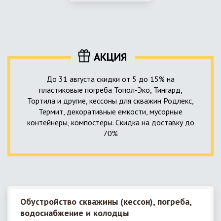
использование КНС – канализационной насосной станции.
монтируемые, при этом надежные и долговечные.
КНС в системе автономной канализации загородного дома
представляет собой высокотехнологичное устройство
небольших размеров, обеспечивающее перекачку стоков
до выгребной ямы, септика или станции ГБО.
АКЦИЯ
До 31 августа скидки от 5 до 15% на
пластиковые погреба Топол-Эко, Тингард,
Тортила и другие, кессоны для скважин Родлекс,
Термит, декоративные емкости, мусорные
контейнеры, компостеры. Скидка на доставку до
70%
Обустройство скважины (кессон), погреба,
водоснабжение и колодцы