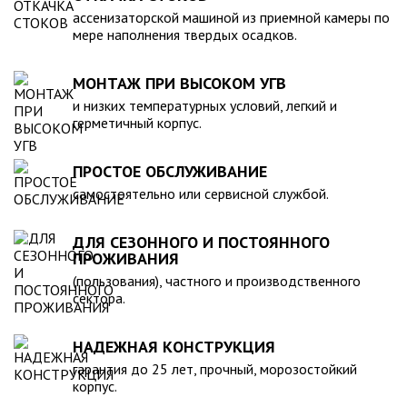
компанией, произведена в полном соответствии с
ассенизаторской машиной из приемной камеры по
действующими стандартами и полностью безопасна в
мере наполнения твердых осадков.
экологическом отношении.
МОНТАЖ ПРИ ВЫСОКОМ УГВ
и низких температурных условий, легкий и
герметичный корпус.
ПРОСТОЕ ОБСЛУЖИВАНИЕ
самостоятельно или сервисной службой.
ДЛЯ СЕЗОННОГО И ПОСТОЯННОГО
ПРОЖИВАНИЯ
(пользования), частного и производственного
сектора.
НАДЕЖНАЯ КОНСТРУКЦИЯ
гарантия до 25 лет, прочный, морозостойкий
корпус.