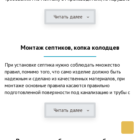
рекомендации в монтажной схеме и паспорте, в
электрической части, надо все же надо иметь
Читать далее
представления о требованиях ПУЭ, ведь не качественный
монтаж может привезти не только к выходу из строя
станции ГБО, но и стать причиной травмы и других более
серьезных последствий. Биологическая очистка сточных
Монтаж септиков, копка колодцев
вод – самый эффективный способ из всех существующих
сегодня. Степень очистки составляет 98%, стопроцентно
ликвидируются неприятные запахи, и на выходе из этого
При установке септика нужно соблюдать множество
оборудования вода может применяться для хозяйственных
правил, помимо того, что само изделие должно быть
нужд и полива огорода, а остатки ила при чистке могут
надежным и сделано из качественных материалов, при
стать эффективным удобрением. Нет необходимости
монтаже основные правила касаются правильно
тратить средства на ассенизаторскую машину. Системы
подготовленной поверхности под канализацию и трубы с
монтируются при минимуме земляных работ, без грязи и
обязательным устройством песчаной подушки и уклона, а
заезда крупной техники, даже при очень высоком уровне
также правильная установка и обратная послойная засыпка.
грунтовых вод. Служат до 50 и более лет при уникальной
Читать далее
Мы установим Вам емкости для фильтрации и отстаивания
простоте обслуживание — раз в 4 месяца или полгода
сточных вод по технологиям, не приводящим к загрязнению
необходимо удалять ил, самостоятельно или с помощью
окружающей среды. Пластиковые септики — надежные
сервисной службы. Станции ГБО подходят и для таких
конструкции со сроком службы до 50 лет и более,
объектов с отсутствующей централизованной