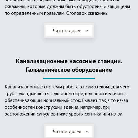
скважины, которые должны быть обустроены и защищены
по определенным правилам. Оголовок скважины
оборудуется запорно-регулирующими устройствами,
насосами, накопительными емкостями для воды, фильтрами
Читать далее
и автоматикой. Все это оборудование способно
подвергаться загрязнению атмосферными и
поверхностными водами, воздействию низкой
температуры и других факторов, которые могут нарушить
Канализационные насосные станции.
его работу в нормальном режиме. Лучшим способом
защиты оборудования является устройство герметичной
Гальваническое оборудование
камеры или кессона, который не только защищает оголовок
скважины от негативных воздействий, но и обеспечивает
Канализационные системы работают самотеком, для чего
удобные условия для обслуживания в любой период года.
трубы укладываются с уклоном определенной величины,
Кессон может быть выполнен из обычных железобетонных
обеспечивающим нормальный сток. Бывает так, что из-за
колец, но только при отсутствии высокого уровня
особенностей конструкции здания, например, при
подземных вод, так как в этом случае затруднительно
расположении санузлов ниже уровня септика или из-за
обеспечить требуемую герметичность. Если имеется
особенностей рельефа участка, невозможно обеспечить
высокий УГВ, рационально использовать для устройства
устройство самотечной канализационной системы.
кессона специальные конструкции из пластика, имеющие
Читать далее
Единственное решение в таком случае – это
достаточную герметичность, недорогие, легко