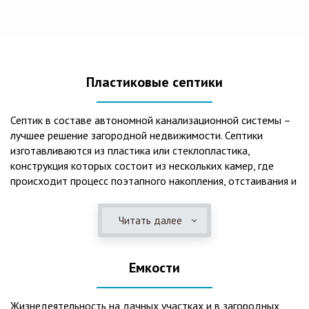
Пластиковые септики
Септик в составе автономной канализационной системы –
лучшее решение загородной недвижимости. Септики
изготавливаются из пластика или стеклопластика,
конструкция которых состоит из нескольких камер, где
происходит процесс поэтапного накопления, отстаивания и
очистки стоков.Септики отличаются следующими
положительными эксплуатационными качествами: 1. Имеют
Читать далее
длительный срок службы, так как не подвержены коррозии.
2. Обладают высокой прочностью – способны
противостоять любому давлению грунта даже в пустом
Емкости
состоянии. 3. Могут эксплуатироваться в любом регионе
России при любых низких температурах. 4. Полностью
герметичны, что дает гарантию по полной безопасности
Жизнедеятельность на дачных участках и в загородных