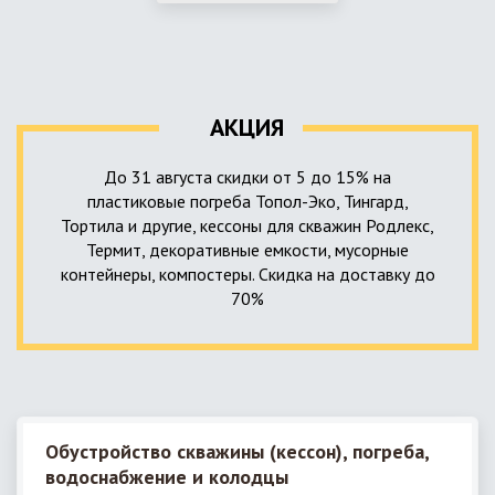
использование КНС – канализационной насосной станции.
монтируемые, при этом надежные и долговечные.
КНС в системе автономной канализации загородного дома
представляет собой высокотехнологичное устройство
небольших размеров, обеспечивающее перекачку стоков
до выгребной ямы, септика или станции ГБО.
АКЦИЯ
До 31 августа скидки от 5 до 15% на
пластиковые погреба Топол-Эко, Тингард,
Тортила и другие, кессоны для скважин Родлекс,
Термит, декоративные емкости, мусорные
контейнеры, компостеры. Скидка на доставку до
70%
Обустройство скважины (кессон), погреба,
водоснабжение и колодцы