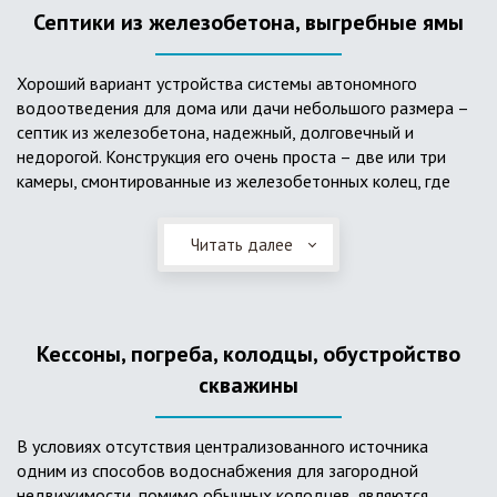
Септики из железобетона, выгребные ямы
Хороший вариант устройства системы автономного
водоотведения для дома или дачи небольшого размера –
септик из железобетона, надежный, долговечный и
недорогой. Конструкция его очень проста – две или три
камеры, смонтированные из железобетонных колец, где
бытовые стоки накапливаются, отстаиваются с
расслоением на фракции, затем фильтруются в почву через
Читать далее
слой дренажа, устроенный из щебня и песка. Для септика
требуется только очищение через определенное время
ассенизаторской службой. Септик работает независимо от
источников энергии, прост в эксплуатации, имеет гораздо
Кессоны, погреба, колодцы, обустройство
большую прочность по сравнению с пластиковыми
конструкциями.
скважины
В условиях отсутствия централизованного источника
одним из способов водоснабжения для загородной
недвижимости, помимо обычных колодцев, являются