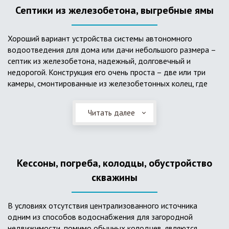
Септики из железобетона, выгребные ямы
Хороший вариант устройства системы автономного
водоотведения для дома или дачи небольшого размера –
септик из железобетона, надежный, долговечный и
недорогой. Конструкция его очень проста – две или три
камеры, смонтированные из железобетонных колец, где
бытовые стоки накапливаются, отстаиваются с
расслоением на фракции, затем фильтруются в почву через
Читать далее
слой дренажа, устроенный из щебня и песка. Для септика
требуется только очищение через определенное время
ассенизаторской службой. Септик работает независимо от
источников энергии, прост в эксплуатации, имеет гораздо
Кессоны, погреба, колодцы, обустройство
большую прочность по сравнению с пластиковыми
конструкциями.
скважины
В условиях отсутствия централизованного источника
одним из способов водоснабжения для загородной
недвижимости, помимо обычных колодцев, являются