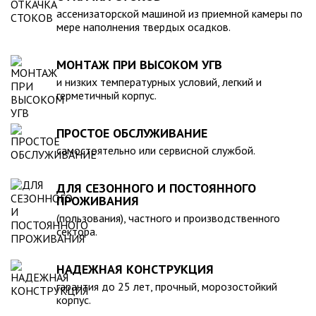
компанией, произведена в полном соответствии с
ассенизаторской машиной из приемной камеры по
действующими стандартами и полностью безопасна в
мере наполнения твердых осадков.
экологическом отношении.
МОНТАЖ ПРИ ВЫСОКОМ УГВ
и низких температурных условий, легкий и
герметичный корпус.
ПРОСТОЕ ОБСЛУЖИВАНИЕ
самостоятельно или сервисной службой.
ДЛЯ СЕЗОННОГО И ПОСТОЯННОГО
ПРОЖИВАНИЯ
(пользования), частного и производственного
сектора.
НАДЕЖНАЯ КОНСТРУКЦИЯ
гарантия до 25 лет, прочный, морозостойкий
корпус.