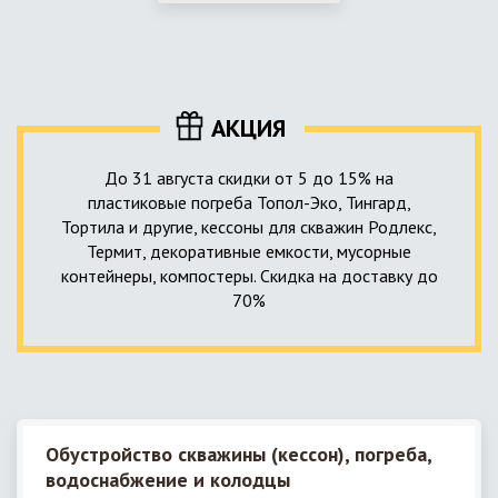
использование КНС – канализационной насосной станции.
монтируемые, при этом надежные и долговечные.
КНС в системе автономной канализации загородного дома
представляет собой высокотехнологичное устройство
небольших размеров, обеспечивающее перекачку стоков
до выгребной ямы, септика или станции ГБО.
АКЦИЯ
До 31 августа скидки от 5 до 15% на
пластиковые погреба Топол-Эко, Тингард,
Тортила и другие, кессоны для скважин Родлекс,
Термит, декоративные емкости, мусорные
контейнеры, компостеры. Скидка на доставку до
70%
Обустройство скважины (кессон), погреба,
водоснабжение и колодцы