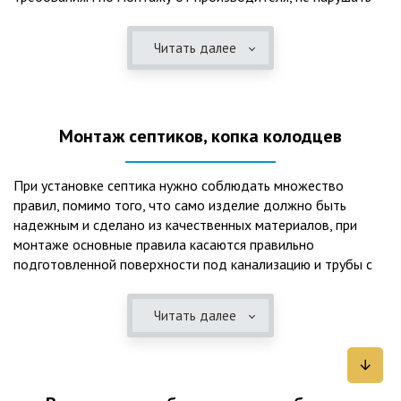
рекомендации в монтажной схеме и паспорте, в
электрической части, надо все же надо иметь
Читать далее
представления о требованиях ПУЭ, ведь не качественный
монтаж может привезти не только к выходу из строя
станции ГБО, но и стать причиной травмы и других более
серьезных последствий. Биологическая очистка сточных
Монтаж септиков, копка колодцев
вод – самый эффективный способ из всех существующих
сегодня. Степень очистки составляет 98%, стопроцентно
ликвидируются неприятные запахи, и на выходе из этого
При установке септика нужно соблюдать множество
оборудования вода может применяться для хозяйственных
правил, помимо того, что само изделие должно быть
нужд и полива огорода, а остатки ила при чистке могут
надежным и сделано из качественных материалов, при
стать эффективным удобрением. Нет необходимости
монтаже основные правила касаются правильно
тратить средства на ассенизаторскую машину. Системы
подготовленной поверхности под канализацию и трубы с
монтируются при минимуме земляных работ, без грязи и
обязательным устройством песчаной подушки и уклона, а
заезда крупной техники, даже при очень высоком уровне
также правильная установка и обратная послойная засыпка.
грунтовых вод. Служат до 50 и более лет при уникальной
Читать далее
Мы установим Вам емкости для фильтрации и отстаивания
простоте обслуживание — раз в 4 месяца или полгода
сточных вод по технологиям, не приводящим к загрязнению
необходимо удалять ил, самостоятельно или с помощью
окружающей среды. Пластиковые септики — надежные
сервисной службы. Станции ГБО подходят и для таких
конструкции со сроком службы до 50 лет и более,
объектов с отсутствующей централизованной