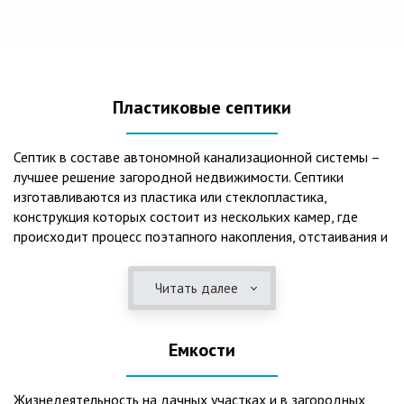
Пластиковые септики
Септик в составе автономной канализационной системы –
лучшее решение загородной недвижимости. Септики
изготавливаются из пластика или стеклопластика,
конструкция которых состоит из нескольких камер, где
происходит процесс поэтапного накопления, отстаивания и
очистки стоков.Септики отличаются следующими
положительными эксплуатационными качествами: 1. Имеют
Читать далее
длительный срок службы, так как не подвержены коррозии.
2. Обладают высокой прочностью – способны
противостоять любому давлению грунта даже в пустом
Емкости
состоянии. 3. Могут эксплуатироваться в любом регионе
России при любых низких температурах. 4. Полностью
герметичны, что дает гарантию по полной безопасности
Жизнедеятельность на дачных участках и в загородных