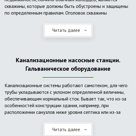
скважины, которые должны быть обустроены и защищены
по определенным правилам. Оголовок скважины
оборудуется запорно-регулирующими устройствами,
насосами, накопительными емкостями для воды, фильтрами
Читать далее
и автоматикой. Все это оборудование способно
подвергаться загрязнению атмосферными и
поверхностными водами, воздействию низкой
температуры и других факторов, которые могут нарушить
Канализационные насосные станции.
его работу в нормальном режиме. Лучшим способом
защиты оборудования является устройство герметичной
Гальваническое оборудование
камеры или кессона, который не только защищает оголовок
скважины от негативных воздействий, но и обеспечивает
Канализационные системы работают самотеком, для чего
удобные условия для обслуживания в любой период года.
трубы укладываются с уклоном определенной величины,
Кессон может быть выполнен из обычных железобетонных
обеспечивающим нормальный сток. Бывает так, что из-за
колец, но только при отсутствии высокого уровня
особенностей конструкции здания, например, при
подземных вод, так как в этом случае затруднительно
расположении санузлов ниже уровня септика или из-за
обеспечить требуемую герметичность. Если имеется
особенностей рельефа участка, невозможно обеспечить
высокий УГВ, рационально использовать для устройства
устройство самотечной канализационной системы.
кессона специальные конструкции из пластика, имеющие
Читать далее
Единственное решение в таком случае – это
достаточную герметичность, недорогие, легко