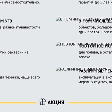
ой или самостоятельно.
гарантия до 5 лет,
М УГВ
В ТОМ ЧИСЛЕ Д
в, разной пучинистости.
объектов, большого
др. и постоянного 
ПОВТОРНОЕ ИС
пки бактерий не
для полива, а оста
запаха.
РАЗЛИЧНЫЕ ТЕ
зда техники, чаще всего
эксплуатация в экс
мерзлых грунтах, 
АКЦИЯ