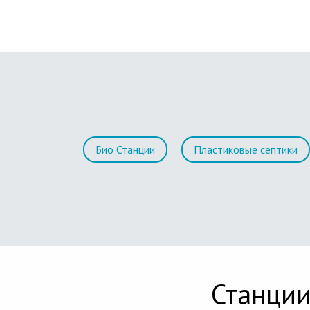
Био Станции
Пластиковые септики
Станции