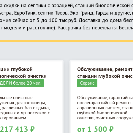
а скидки на септики с аэрацией, станций биологической
 Астра, ЕвроТанк, септик Тверь, Эко-Гранд, Гарда и другие
мия сейчас от 5 до 100 тыс.руб. Доставка до дома бес
т модели и расстояние). Рассрочка без переплаты. Бесп
нции глубокой
Обслуживание, ремонт
логической очистки
станции глубокой очис
ЕЛИ более 20 чел.
Cервис
льные очистные
Обслуживание, гарантийны
ужения для гостиницы,
послегарантийный ремонт
, различных баз отдыха,
аэрационных систем, стан
еджных и др. поселков с
глубокой биологической
ктированием
очистки, очистных сооруже
 217 413 ₽
от 1 500 ₽