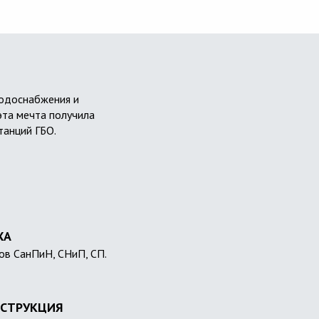
водоснабжения и
эта мечта получила
танций ГБО.
ХА
ов СанПиН, СНиП, СП.
СТРУКЦИЯ