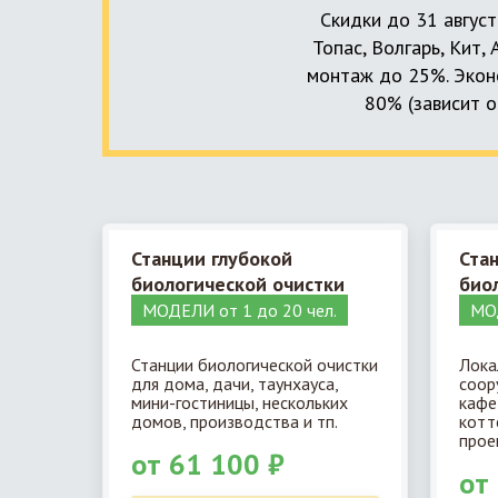
Скидки до 31 август
Топас, Волгарь, Кит,
монтаж до 25%. Эконо
80% (зависит о
Станции глубокой
Ста
биологической очистки
био
МОДЕЛИ от 1 до 20 чел.
МОД
Станции биологической очистки
Лока
для дома, дачи, таунхауса,
соор
мини-гостиницы, нескольких
кафе
домов, производства и тп.
котт
прое
от 61 100 ₽
от