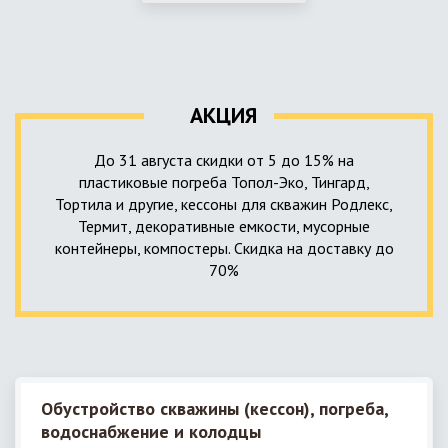
использование КНС – канализационной насосной станции.
монтируемые, при этом надежные и долговечные.
КНС в системе автономной канализации загородного дома
представляет собой высокотехнологичное устройство
небольших размеров, обеспечивающее перекачку стоков
до выгребной ямы, септика или станции ГБО.
АКЦИЯ
До 31 августа скидки от 5 до 15% на
пластиковые погреба Топол-Эко, Тингард,
Тортила и другие, кессоны для скважин Родлекс,
Термит, декоративные емкости, мусорные
контейнеры, компостеры. Скидка на доставку до
70%
Обустройство скважины (кессон), погреба,
водоснабжение и колодцы