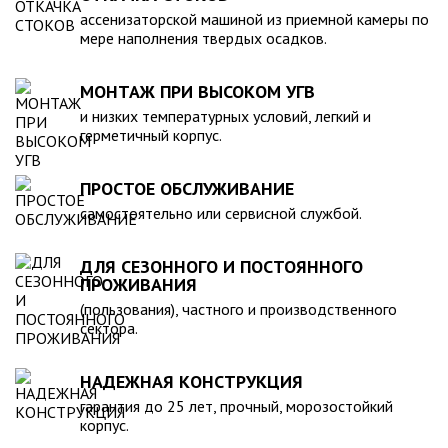
компанией, произведена в полном соответствии с
ассенизаторской машиной из приемной камеры по
действующими стандартами и полностью безопасна в
мере наполнения твердых осадков.
экологическом отношении.
МОНТАЖ ПРИ ВЫСОКОМ УГВ
и низких температурных условий, легкий и
герметичный корпус.
ПРОСТОЕ ОБСЛУЖИВАНИЕ
самостоятельно или сервисной службой.
ДЛЯ СЕЗОННОГО И ПОСТОЯННОГО
ПРОЖИВАНИЯ
(пользования), частного и производственного
сектора.
НАДЕЖНАЯ КОНСТРУКЦИЯ
гарантия до 25 лет, прочный, морозостойкий
корпус.