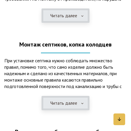
рекомендации в монтажной схеме и паспорте, в
электрической части, надо все же надо иметь
Читать далее
представления о требованиях ПУЭ, ведь не качественный
монтаж может привезти не только к выходу из строя
станции ГБО, но и стать причиной травмы и других более
серьезных последствий. Биологическая очистка сточных
Монтаж септиков, копка колодцев
вод – самый эффективный способ из всех существующих
сегодня. Степень очистки составляет 98%, стопроцентно
ликвидируются неприятные запахи, и на выходе из этого
При установке септика нужно соблюдать множество
оборудования вода может применяться для хозяйственных
правил, помимо того, что само изделие должно быть
нужд и полива огорода, а остатки ила при чистке могут
надежным и сделано из качественных материалов, при
стать эффективным удобрением. Нет необходимости
монтаже основные правила касаются правильно
тратить средства на ассенизаторскую машину. Системы
подготовленной поверхности под канализацию и трубы с
монтируются при минимуме земляных работ, без грязи и
обязательным устройством песчаной подушки и уклона, а
заезда крупной техники, даже при очень высоком уровне
также правильная установка и обратная послойная засыпка.
грунтовых вод. Служат до 50 и более лет при уникальной
Читать далее
Мы установим Вам емкости для фильтрации и отстаивания
простоте обслуживание — раз в 4 месяца или полгода
сточных вод по технологиям, не приводящим к загрязнению
необходимо удалять ил, самостоятельно или с помощью
окружающей среды. Пластиковые септики — надежные
сервисной службы. Станции ГБО подходят и для таких
конструкции со сроком службы до 50 лет и более,
объектов с отсутствующей централизованной