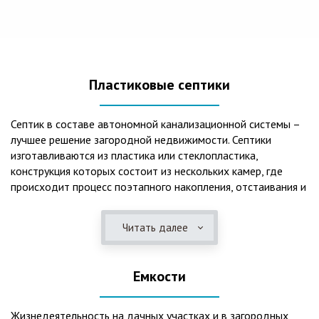
Пластиковые септики
Септик в составе автономной канализационной системы –
лучшее решение загородной недвижимости. Септики
изготавливаются из пластика или стеклопластика,
конструкция которых состоит из нескольких камер, где
происходит процесс поэтапного накопления, отстаивания и
очистки стоков.Септики отличаются следующими
положительными эксплуатационными качествами: 1. Имеют
Читать далее
длительный срок службы, так как не подвержены коррозии.
2. Обладают высокой прочностью – способны
противостоять любому давлению грунта даже в пустом
Емкости
состоянии. 3. Могут эксплуатироваться в любом регионе
России при любых низких температурах. 4. Полностью
герметичны, что дает гарантию по полной безопасности
Жизнедеятельность на дачных участках и в загородных