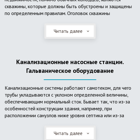
скважины, которые должны быть обустроены и защищены
по определенным правилам. Оголовок скважины
оборудуется запорно-регулирующими устройствами,
насосами, накопительными емкостями для воды, фильтрами
Читать далее
и автоматикой. Все это оборудование способно
подвергаться загрязнению атмосферными и
поверхностными водами, воздействию низкой
температуры и других факторов, которые могут нарушить
Канализационные насосные станции.
его работу в нормальном режиме. Лучшим способом
защиты оборудования является устройство герметичной
Гальваническое оборудование
камеры или кессона, который не только защищает оголовок
скважины от негативных воздействий, но и обеспечивает
Канализационные системы работают самотеком, для чего
удобные условия для обслуживания в любой период года.
трубы укладываются с уклоном определенной величины,
Кессон может быть выполнен из обычных железобетонных
обеспечивающим нормальный сток. Бывает так, что из-за
колец, но только при отсутствии высокого уровня
особенностей конструкции здания, например, при
подземных вод, так как в этом случае затруднительно
расположении санузлов ниже уровня септика или из-за
обеспечить требуемую герметичность. Если имеется
особенностей рельефа участка, невозможно обеспечить
высокий УГВ, рационально использовать для устройства
устройство самотечной канализационной системы.
кессона специальные конструкции из пластика, имеющие
Читать далее
Единственное решение в таком случае – это
достаточную герметичность, недорогие, легко