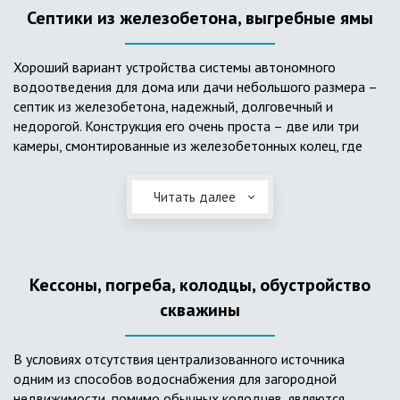
Септики из железобетона, выгребные ямы
Хороший вариант устройства системы автономного
водоотведения для дома или дачи небольшого размера –
септик из железобетона, надежный, долговечный и
недорогой. Конструкция его очень проста – две или три
камеры, смонтированные из железобетонных колец, где
бытовые стоки накапливаются, отстаиваются с
расслоением на фракции, затем фильтруются в почву через
Читать далее
слой дренажа, устроенный из щебня и песка. Для септика
требуется только очищение через определенное время
ассенизаторской службой. Септик работает независимо от
источников энергии, прост в эксплуатации, имеет гораздо
Кессоны, погреба, колодцы, обустройство
большую прочность по сравнению с пластиковыми
конструкциями.
скважины
В условиях отсутствия централизованного источника
одним из способов водоснабжения для загородной
недвижимости, помимо обычных колодцев, являются