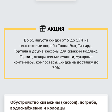
использование КНС – канализационной насосной станции.
монтируемые, при этом надежные и долговечные.
КНС в системе автономной канализации загородного дома
представляет собой высокотехнологичное устройство
небольших размеров, обеспечивающее перекачку стоков
до выгребной ямы, септика или станции ГБО.
АКЦИЯ
До 31 августа скидки от 5 до 15% на
пластиковые погреба Топол-Эко, Тингард,
Тортила и другие, кессоны для скважин Родлекс,
Термит, декоративные емкости, мусорные
контейнеры, компостеры. Скидка на доставку до
70%
Обустройство скважины (кессон), погреба,
водоснабжение и колодцы