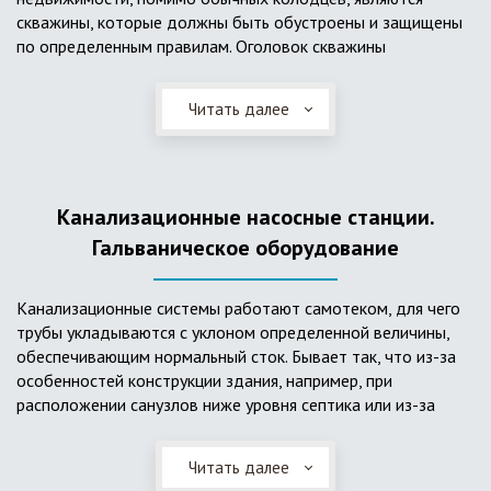
скважины, которые должны быть обустроены и защищены
по определенным правилам. Оголовок скважины
оборудуется запорно-регулирующими устройствами,
насосами, накопительными емкостями для воды, фильтрами
Читать далее
и автоматикой. Все это оборудование способно
подвергаться загрязнению атмосферными и
поверхностными водами, воздействию низкой
температуры и других факторов, которые могут нарушить
Канализационные насосные станции.
его работу в нормальном режиме. Лучшим способом
защиты оборудования является устройство герметичной
Гальваническое оборудование
камеры или кессона, который не только защищает оголовок
скважины от негативных воздействий, но и обеспечивает
Канализационные системы работают самотеком, для чего
удобные условия для обслуживания в любой период года.
трубы укладываются с уклоном определенной величины,
Кессон может быть выполнен из обычных железобетонных
обеспечивающим нормальный сток. Бывает так, что из-за
колец, но только при отсутствии высокого уровня
особенностей конструкции здания, например, при
подземных вод, так как в этом случае затруднительно
расположении санузлов ниже уровня септика или из-за
обеспечить требуемую герметичность. Если имеется
особенностей рельефа участка, невозможно обеспечить
высокий УГВ, рационально использовать для устройства
устройство самотечной канализационной системы.
кессона специальные конструкции из пластика, имеющие
Читать далее
Единственное решение в таком случае – это
достаточную герметичность, недорогие, легко