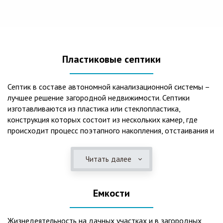
Пластиковые септики
Септик в составе автономной канализационной системы –
лучшее решение загородной недвижимости. Септики
изготавливаются из пластика или стеклопластика,
конструкция которых состоит из нескольких камер, где
происходит процесс поэтапного накопления, отстаивания и
очистки стоков.Септики отличаются следующими
положительными эксплуатационными качествами: 1. Имеют
Читать далее
длительный срок службы, так как не подвержены коррозии.
2. Обладают высокой прочностью – способны
противостоять любому давлению грунта даже в пустом
Емкости
состоянии. 3. Могут эксплуатироваться в любом регионе
России при любых низких температурах. 4. Полностью
герметичны, что дает гарантию по полной безопасности
Жизнедеятельность на дачных участках и в загородных