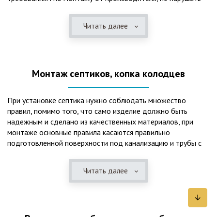
рекомендации в монтажной схеме и паспорте, в
электрической части, надо все же надо иметь
Читать далее
представления о требованиях ПУЭ, ведь не качественный
монтаж может привезти не только к выходу из строя
станции ГБО, но и стать причиной травмы и других более
серьезных последствий. Биологическая очистка сточных
Монтаж септиков, копка колодцев
вод – самый эффективный способ из всех существующих
сегодня. Степень очистки составляет 98%, стопроцентно
ликвидируются неприятные запахи, и на выходе из этого
При установке септика нужно соблюдать множество
оборудования вода может применяться для хозяйственных
правил, помимо того, что само изделие должно быть
нужд и полива огорода, а остатки ила при чистке могут
надежным и сделано из качественных материалов, при
стать эффективным удобрением. Нет необходимости
монтаже основные правила касаются правильно
тратить средства на ассенизаторскую машину. Системы
подготовленной поверхности под канализацию и трубы с
монтируются при минимуме земляных работ, без грязи и
обязательным устройством песчаной подушки и уклона, а
заезда крупной техники, даже при очень высоком уровне
также правильная установка и обратная послойная засыпка.
грунтовых вод. Служат до 50 и более лет при уникальной
Читать далее
Мы установим Вам емкости для фильтрации и отстаивания
простоте обслуживание — раз в 4 месяца или полгода
сточных вод по технологиям, не приводящим к загрязнению
необходимо удалять ил, самостоятельно или с помощью
окружающей среды. Пластиковые септики — надежные
сервисной службы. Станции ГБО подходят и для таких
конструкции со сроком службы до 50 лет и более,
объектов с отсутствующей централизованной