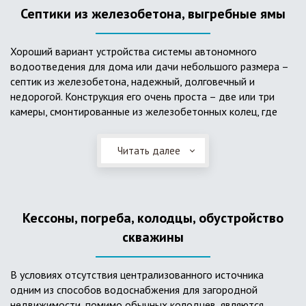
Септики из железобетона, выгребные ямы
Хороший вариант устройства системы автономного
водоотведения для дома или дачи небольшого размера –
септик из железобетона, надежный, долговечный и
недорогой. Конструкция его очень проста – две или три
камеры, смонтированные из железобетонных колец, где
бытовые стоки накапливаются, отстаиваются с
расслоением на фракции, затем фильтруются в почву через
Читать далее
слой дренажа, устроенный из щебня и песка. Для септика
требуется только очищение через определенное время
ассенизаторской службой. Септик работает независимо от
источников энергии, прост в эксплуатации, имеет гораздо
Кессоны, погреба, колодцы, обустройство
большую прочность по сравнению с пластиковыми
конструкциями.
скважины
В условиях отсутствия централизованного источника
одним из способов водоснабжения для загородной
недвижимости, помимо обычных колодцев, являются