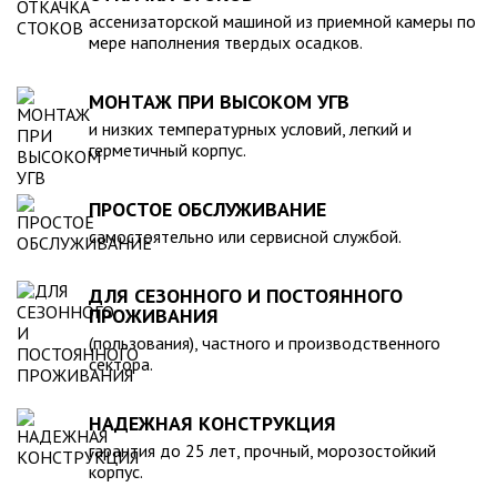
компанией, произведена в полном соответствии с
ассенизаторской машиной из приемной камеры по
действующими стандартами и полностью безопасна в
мере наполнения твердых осадков.
экологическом отношении.
МОНТАЖ ПРИ ВЫСОКОМ УГВ
и низких температурных условий, легкий и
герметичный корпус.
ПРОСТОЕ ОБСЛУЖИВАНИЕ
самостоятельно или сервисной службой.
ДЛЯ СЕЗОННОГО И ПОСТОЯННОГО
ПРОЖИВАНИЯ
(пользования), частного и производственного
сектора.
НАДЕЖНАЯ КОНСТРУКЦИЯ
гарантия до 25 лет, прочный, морозостойкий
корпус.