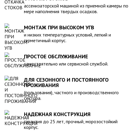
компанией, произведена в полном соответствии с
ассенизаторской машиной из приемной камеры по
действующими стандартами и полностью безопасна в
мере наполнения твердых осадков.
экологическом отношении.
МОНТАЖ ПРИ ВЫСОКОМ УГВ
и низких температурных условий, легкий и
герметичный корпус.
ПРОСТОЕ ОБСЛУЖИВАНИЕ
самостоятельно или сервисной службой.
ДЛЯ СЕЗОННОГО И ПОСТОЯННОГО
ПРОЖИВАНИЯ
(пользования), частного и производственного
сектора.
НАДЕЖНАЯ КОНСТРУКЦИЯ
гарантия до 25 лет, прочный, морозостойкий
корпус.