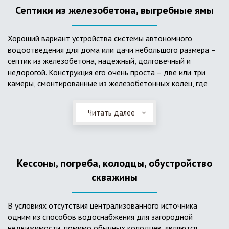
Септики из железобетона, выгребные ямы
Хороший вариант устройства системы автономного
водоотведения для дома или дачи небольшого размера –
септик из железобетона, надежный, долговечный и
недорогой. Конструкция его очень проста – две или три
камеры, смонтированные из железобетонных колец, где
бытовые стоки накапливаются, отстаиваются с
расслоением на фракции, затем фильтруются в почву через
Читать далее
слой дренажа, устроенный из щебня и песка. Для септика
требуется только очищение через определенное время
ассенизаторской службой. Септик работает независимо от
источников энергии, прост в эксплуатации, имеет гораздо
Кессоны, погреба, колодцы, обустройство
большую прочность по сравнению с пластиковыми
конструкциями.
скважины
В условиях отсутствия централизованного источника
одним из способов водоснабжения для загородной
недвижимости, помимо обычных колодцев, являются