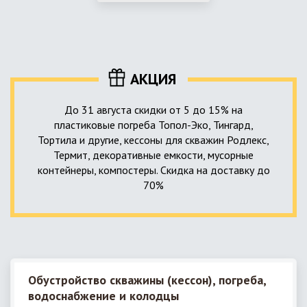
использование КНС – канализационной насосной станции.
монтируемые, при этом надежные и долговечные.
КНС в системе автономной канализации загородного дома
представляет собой высокотехнологичное устройство
небольших размеров, обеспечивающее перекачку стоков
до выгребной ямы, септика или станции ГБО.
АКЦИЯ
До 31 августа скидки от 5 до 15% на
пластиковые погреба Топол-Эко, Тингард,
Тортила и другие, кессоны для скважин Родлекс,
Термит, декоративные емкости, мусорные
контейнеры, компостеры. Скидка на доставку до
70%
Обустройство скважины (кессон), погреба,
водоснабжение и колодцы