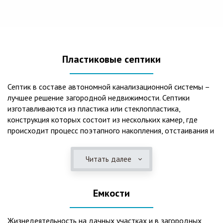
Пластиковые септики
Септик в составе автономной канализационной системы –
лучшее решение загородной недвижимости. Септики
изготавливаются из пластика или стеклопластика,
конструкция которых состоит из нескольких камер, где
происходит процесс поэтапного накопления, отстаивания и
очистки стоков.Септики отличаются следующими
положительными эксплуатационными качествами: 1. Имеют
Читать далее
длительный срок службы, так как не подвержены коррозии.
2. Обладают высокой прочностью – способны
противостоять любому давлению грунта даже в пустом
Емкости
состоянии. 3. Могут эксплуатироваться в любом регионе
России при любых низких температурах. 4. Полностью
герметичны, что дает гарантию по полной безопасности
Жизнедеятельность на дачных участках и в загородных