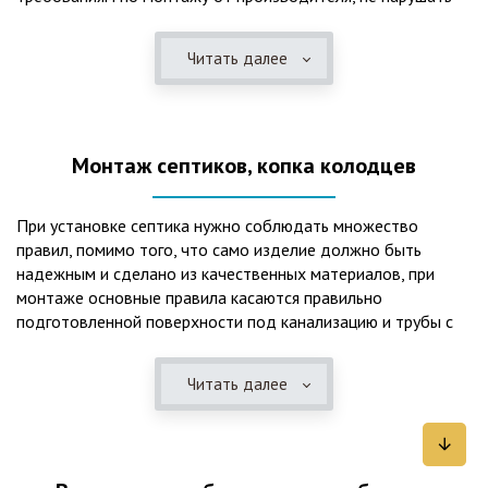
рекомендации в монтажной схеме и паспорте, в
электрической части, надо все же надо иметь
Читать далее
представления о требованиях ПУЭ, ведь не качественный
монтаж может привезти не только к выходу из строя
станции ГБО, но и стать причиной травмы и других более
серьезных последствий. Биологическая очистка сточных
Монтаж септиков, копка колодцев
вод – самый эффективный способ из всех существующих
сегодня. Степень очистки составляет 98%, стопроцентно
ликвидируются неприятные запахи, и на выходе из этого
При установке септика нужно соблюдать множество
оборудования вода может применяться для хозяйственных
правил, помимо того, что само изделие должно быть
нужд и полива огорода, а остатки ила при чистке могут
надежным и сделано из качественных материалов, при
стать эффективным удобрением. Нет необходимости
монтаже основные правила касаются правильно
тратить средства на ассенизаторскую машину. Системы
подготовленной поверхности под канализацию и трубы с
монтируются при минимуме земляных работ, без грязи и
обязательным устройством песчаной подушки и уклона, а
заезда крупной техники, даже при очень высоком уровне
также правильная установка и обратная послойная засыпка.
грунтовых вод. Служат до 50 и более лет при уникальной
Читать далее
Мы установим Вам емкости для фильтрации и отстаивания
простоте обслуживание — раз в 4 месяца или полгода
сточных вод по технологиям, не приводящим к загрязнению
необходимо удалять ил, самостоятельно или с помощью
окружающей среды. Пластиковые септики — надежные
сервисной службы. Станции ГБО подходят и для таких
конструкции со сроком службы до 50 лет и более,
объектов с отсутствующей централизованной