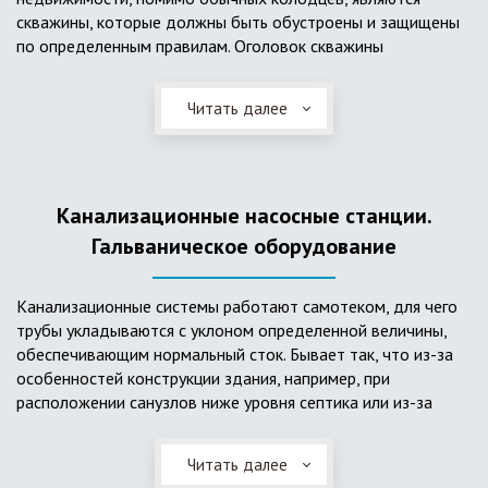
скважины, которые должны быть обустроены и защищены
по определенным правилам. Оголовок скважины
оборудуется запорно-регулирующими устройствами,
насосами, накопительными емкостями для воды, фильтрами
Читать далее
и автоматикой. Все это оборудование способно
подвергаться загрязнению атмосферными и
поверхностными водами, воздействию низкой
температуры и других факторов, которые могут нарушить
Канализационные насосные станции.
его работу в нормальном режиме. Лучшим способом
защиты оборудования является устройство герметичной
Гальваническое оборудование
камеры или кессона, который не только защищает оголовок
скважины от негативных воздействий, но и обеспечивает
Канализационные системы работают самотеком, для чего
удобные условия для обслуживания в любой период года.
трубы укладываются с уклоном определенной величины,
Кессон может быть выполнен из обычных железобетонных
обеспечивающим нормальный сток. Бывает так, что из-за
колец, но только при отсутствии высокого уровня
особенностей конструкции здания, например, при
подземных вод, так как в этом случае затруднительно
расположении санузлов ниже уровня септика или из-за
обеспечить требуемую герметичность. Если имеется
особенностей рельефа участка, невозможно обеспечить
высокий УГВ, рационально использовать для устройства
устройство самотечной канализационной системы.
кессона специальные конструкции из пластика, имеющие
Читать далее
Единственное решение в таком случае – это
достаточную герметичность, недорогие, легко